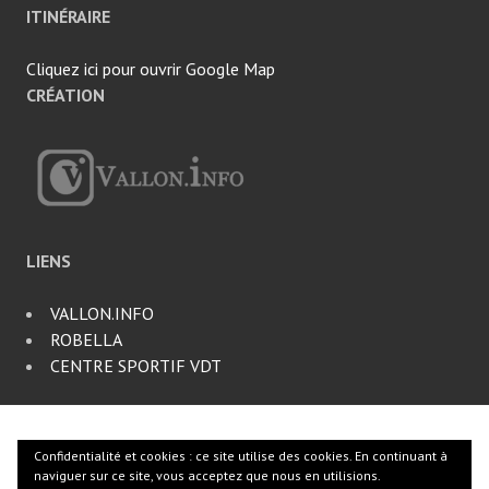
ITINÉRAIRE
Cliquez ici pour ouvrir Google Map
CRÉATION
LIENS
VALLON.INFO
ROBELLA
CENTRE SPORTIF VDT
Fièrement propulsé par WordPress
|
Thème Edin par
Confidentialité et cookies : ce site utilise des cookies. En continuant à
WordPress.com
.
naviguer sur ce site, vous acceptez que nous en utilisions.