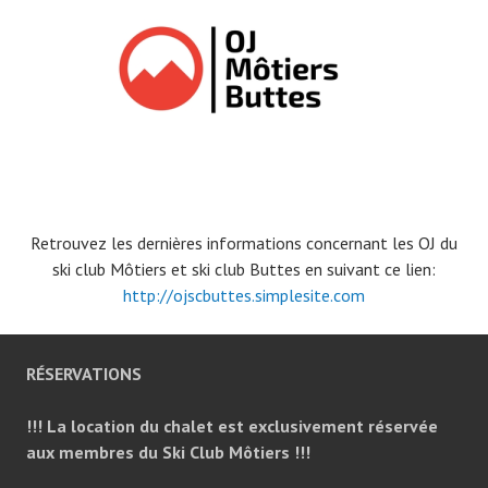
o
(
u
o
v
u
r
v
e
r
d
e
a
d
n
a
s
n
u
s
n
u
e
n
n
e
o
n
u
o
v
u
e
v
l
e
Retrouvez les dernières informations concernant les OJ du
l
l
e
l
ski club Môtiers et ski club Buttes en suivant ce lien:
f
e
e
f
http://ojscbuttes.simplesite.com
n
e
ê
n
t
ê
r
t
e
r
)
e
RÉSERVATIONS
)
!!! La location du chalet est exclusivement réservée
aux membres du Ski Club Môtiers !!!