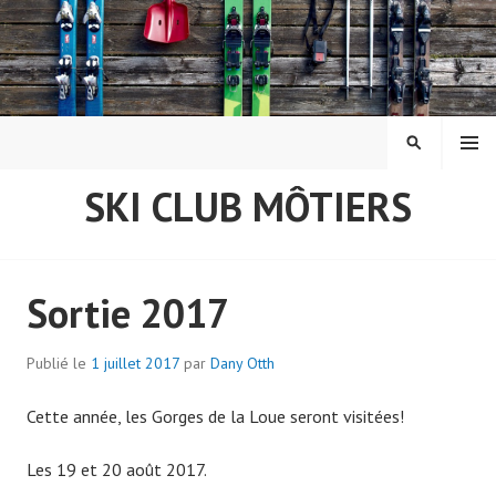
Aller
au
contenu
principal
MENU
RECHERCH
SKI CLUB MÔTIERS
Sortie 2017
Publié le
1 juillet 2017
par
Dany Otth
Cette année, les Gorges de la Loue seront visitées!
Les 19 et 20 août 2017.